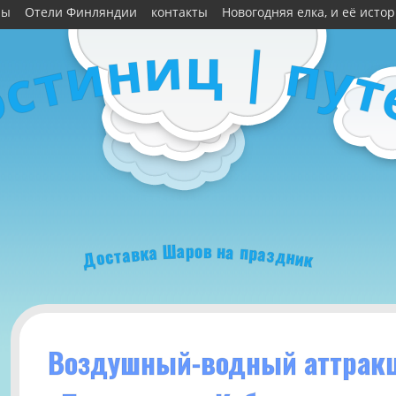
ны
Отели Финляндии
контакты
Новогодняя елка, и её исто
ц
и
|
н
п
и
у
т
т
с
о
о
р
в
а
н
Ш
а
а
п
к
р
в
а
а
з
т
д
с
н
о
и
Д
к
Воздушный-водный аттракц