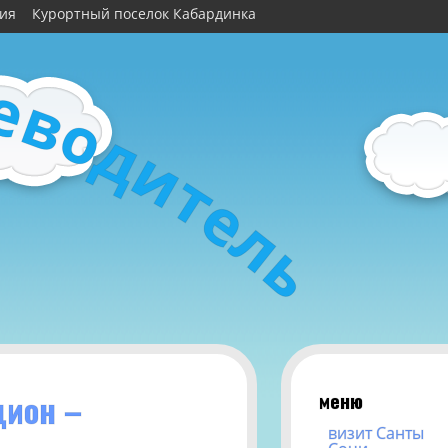
рия
Курортный поселок Кабардинка
е
в
о
д
и
т
е
л
ь
меню
ион –
визит Санты