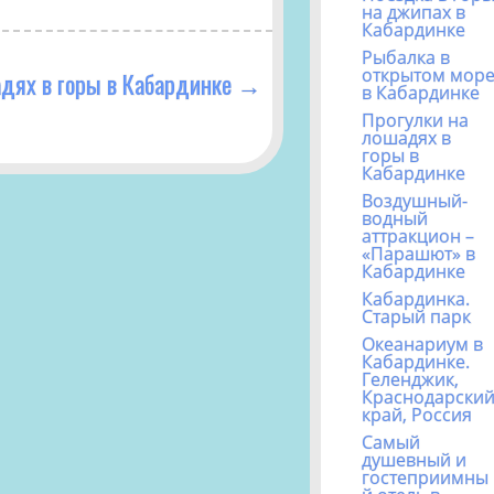
на джипах в
Кабардинке
Рыбалка в
открытом мор
дях в горы в Кабардинке
→
в Кабардинке
Прогулки на
лошадях в
горы в
Кабардинке
Воздушный-
водный
аттракцион –
«Парашют» в
Кабардинке
Кабардинка.
Старый парк
Океанариум в
Кабардинке.
Геленджик,
Краснодарски
край, Россия
Самый
душевный и
гостеприимны