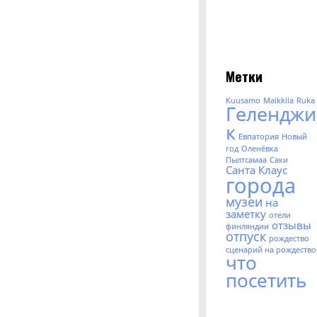
Метки
Kuusamo
Maikkila
Ruka
Геленджи
к
Евпатория
Новый
год
Оленёвка
Пылтсамаа
Саки
Санта Клаус
города
музеи
на
заметку
отели
отзывы
финляндии
отпуск
рождество
сценарий на рождество
что
посетить