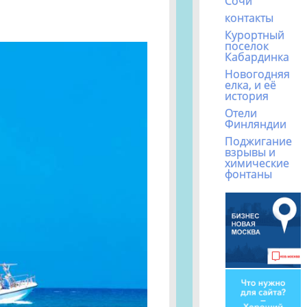
Сочи
контакты
Курортный
поселок
Кабардинка
Новогодняя
елка, и её
история
Отели
Финляндии
Поджигание
взрывы и
химические
фонтаны