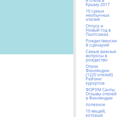
й отель в
Крыму 2017
10 самых
необычных
отелей
Отпуск и
Новый год в
Пылтсамаа
Рождественски
й сценарий
Самые важные
вопросы в
рождество
Отели
Финляндии
(1220 отелей)
Рейтинг
курортов
ФОРУМ Санты
Отзывы отелей
в Финляндии
полезное
10 вещей,
которые