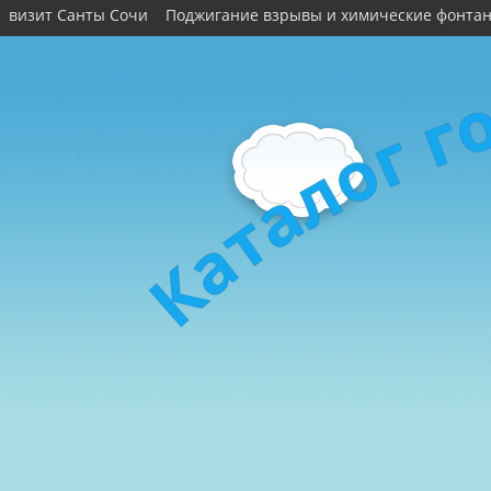
визит Санты Сочи
Поджигание взрывы и химические фонта
г
г
о
л
а
т
а
К