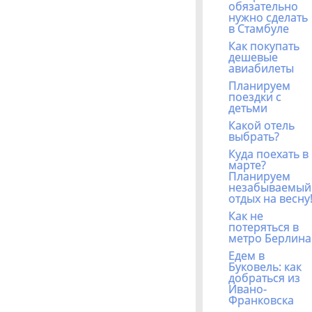
обязательно
нужно сделать
в Стамбуле
Как покупать
дешевые
авиабилеты
Планируем
поездки с
детьми
Какой отель
выбрать?
Куда поехать в
марте?
Планируем
незабываемый
отдых на весну
Как не
потеряться в
метро Берлина
Едем в
Буковель: как
добраться из
Ивано-
Франковска