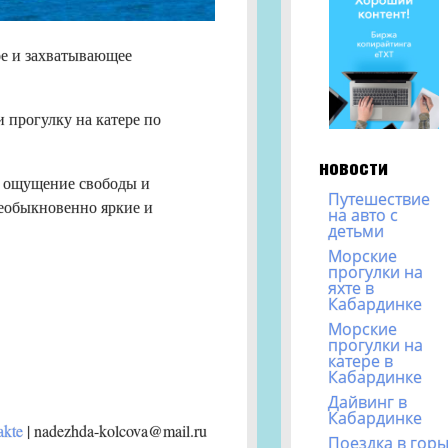
е и захватывающее
и прогулку на катере по
новости
т ощущение свободы и
Путешествие
необыкновенно яркие и
на авто с
детьми
Морские
прогулки на
яхте в
Кабардинке
Морские
прогулки на
катере в
Кабардинке
Дайвинг в
Кабардинке
kte
| nadezhda-kolcova@mail.ru
Поездка в гор