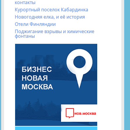
контакты
Курортный поселок Кабардинка
Новогодняя елка, и её история
Отели Финляндии
Поджигание взрывы и химические
фонтаны