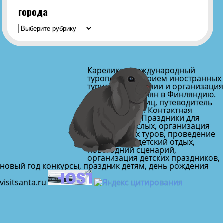
города
города
Карелика - международный
туроператор, Прием иностранных
туристов в Карелии и организация
туров для россиян в Финляндию.
Каталог гостиниц, путеводитель
по Финляндии. Контактная
информация. Праздники для
детей и взрослых, организация
праздничных туров, проведение
праздников, детский отдых,
новогодний сценарий,
организация детских праздников,
новый год конкурсы, праздник детям, день рождения
visitsanta.ru