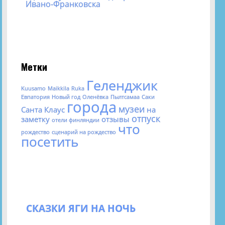
Ивано-Франковска
Метки
Геленджик
Kuusamo
Maikkila
Ruka
Евпатория
Новый год
Оленёвка
Пылтсамаа
Саки
города
музеи
Санта Клаус
на
отпуск
заметку
отзывы
отели финляндии
что
рождество
сценарий на рождество
посетить
СКАЗКИ ЯГИ НА НОЧЬ