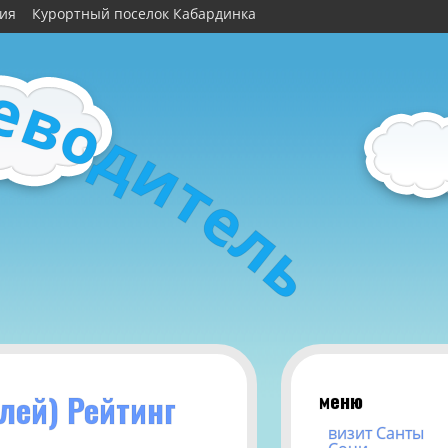
рия
Курортный поселок Кабардинка
е
в
о
д
и
т
е
л
ь
меню
лей) Рейтинг
визит Санты