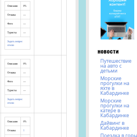
Описание
0%
Отзывы
—
Фото
—
Туристы
—
Задать вопрос
отелю
новости
Путешествие
Описание
0%
на авто с
детьми
Отзывы
—
Морские
Фото
—
прогулки на
яхте в
Туристы
—
Кабардинке
Задать вопрос
Морские
отелю
прогулки на
катере в
Кабардинке
Описание
0%
Дайвинг в
Кабардинке
Отзывы
1
Поездка в гор