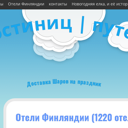
ны
Отели Финляндии
контакты
Новогодняя елка, и её исто
ц
и
|
н
п
и
у
т
т
с
о
о
р
в
а
н
Ш
а
а
п
к
р
в
а
а
з
т
д
с
н
о
и
Д
к
Отели Финляндии (1220 оте