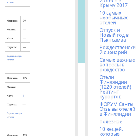
й отель в
отелю
Крыму 2017
10 самых
необычных
Описание
0%
отелей
Отпуск и
Отзывы
—
Новый год в
Фото
—
Пылтсамаа
Рождественски
Туристы
—
й сценарий
Задать вопрос
Самые важные
отелю
вопросы в
рождество
Отели
Описание
10%
Финляндии
(1220 отелей)
Отзывы
—
Рейтинг
курортов
Фото
6
ФОРУМ Санты
Туристы
—
Отзывы отелей
в Финляндии
Задать вопрос
отелю
полезное
10 вещей,
которые
Описание
20%