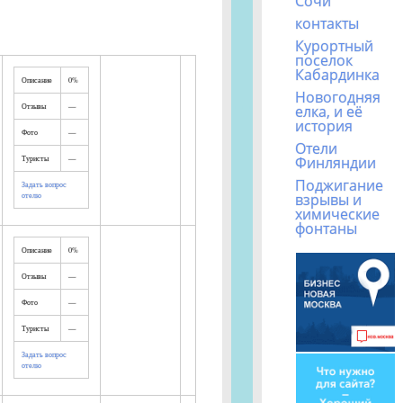
Сочи
контакты
Курортный
поселок
Кабардинка
Описание
0%
Новогодняя
Отзывы
—
елка, и её
история
Фото
—
Отели
Финляндии
Туристы
—
Поджигание
Задать вопрос
взрывы и
отелю
химические
фонтаны
Описание
0%
Отзывы
—
Фото
—
Туристы
—
Задать вопрос
отелю