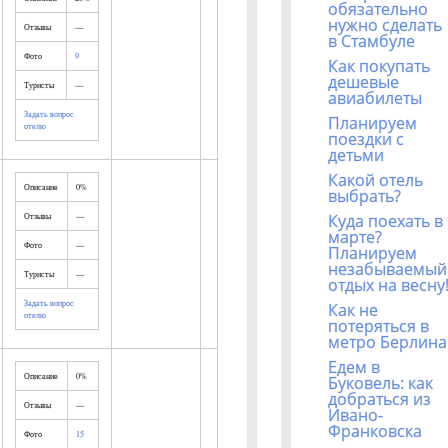
обязательно
нужно сделать
Отзывы
—
в Стамбуле
Фото
9
Как покупать
дешевые
Туристы
—
авиабилеты
Задать вопрос
Планируем
отелю
поездки с
детьми
Какой отель
Описание
0%
выбрать?
Отзывы
—
Куда поехать в
марте?
Фото
—
Планируем
незабываемый
Туристы
—
отдых на весну
Задать вопрос
Как не
отелю
потеряться в
метро Берлина
Едем в
Описание
0%
Буковель: как
добраться из
Отзывы
—
Ивано-
Франковска
Фото
15