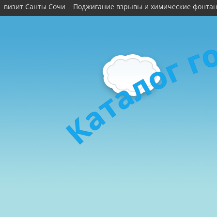
визит Санты Сочи
Поджигание взрывы и химические фонта
г
г
о
л
а
т
а
К