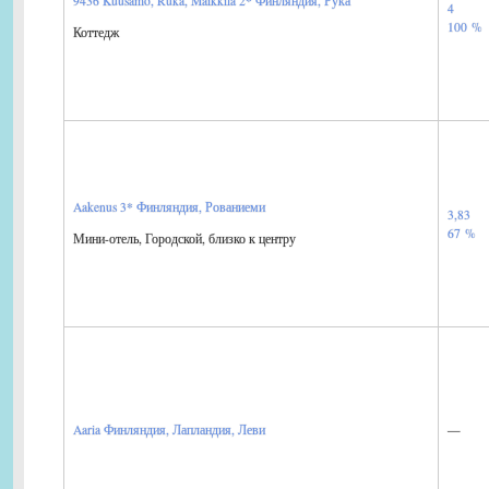
9436 Kuusamo, Ruka, Maikkila 2*
Финляндия, Рука
4
100 %
Коттедж
Aakenus 3*
Финляндия, Рованиеми
3,83
67 %
Мини-отель, Городской, близко к центру
—
Aaria
Финляндия, Лапландия, Леви