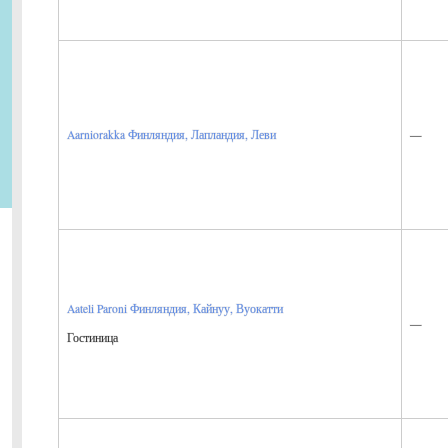
—
Aarniorakka
Финляндия, Лапландия, Леви
Aateli Paroni
Финляндия, Кайнуу, Вуокатти
—
Гостиница