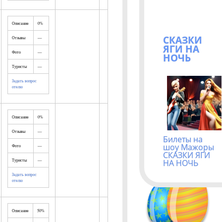
Описание
0%
СКАЗКИ
Отзывы
—
ЯГИ НА
Фото
—
НОЧЬ
Туристы
—
Задать вопрос
отелю
Описание
0%
Отзывы
—
Билеты на
шоу Мажоры
Фото
—
СКАЗКИ ЯГИ
Туристы
—
НА НОЧЬ
Задать вопрос
отелю
Описание
50%