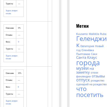
Туристы
—
Задать вопрос
отелю
Метки
Описание
0%
Kuusamo
Maikkila
Ruka
Отзывы
—
Геленджи
к
Фото
9
Евпатория
Новый
Туристы
—
год
Оленёвка
Пылтсамаа
Саки
Задать вопрос
Санта Клаус
отелю
города
музеи
на
заметку
отели
Описание
10%
отзывы
финляндии
отпуск
Отзывы
—
рождество
сценарий на рождество
что
Фото
9
посетить
Туристы
—
Задать вопрос
отелю