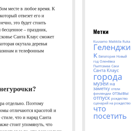
бом месте в любое время. К
 который отвезет его и
ечно, это будет стоить
м бесценное – праздник,
Метки
сковье Санта Клаус сможет
Kuusamo
Maikkila
Ruka
которая окутала деревья
Геленджи
газинам и телефонным
к
Евпатория
Новый
год
Оленёвка
Пылтсамаа
Саки
Санта Клаус
города
музеи
на
негурочки?
заметку
отели
отзывы
финляндии
отпуск
рождество
ера отдельно. Поэтому
сценарий на рождество
что
тюмы отличаются красотой и
посетить
стиле, что и наряд Санта
акже стоит упомянуть, что