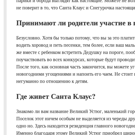
парики и борода выглядят как настоящие. Можете не вол
не поверит в то, что Санта Клаус и Снегурочка настоящи
Принимают ли родители участие в 
Безусловно. Хотя бы только потому, что вы за это плати
водить хоровод и петь песенки, тем более, если ваш мал
же вместе с ребенком встретить Дедушку на пороге, пооб
поучаствовать во всех конкурсах, которые будут проводи
После того, как основная часть закончится, вы можете у
новогодними угощениями и напоить его чаем. Не стоит п
негуманно по отношению к детям.
Где живет Санта Клаус?
Знакомо ли вам название Великий Устюг, маленький гор
Поселок этот ничем особым не выделяется из череды др
одно но. Здесь находится резиденция главного новогодне
Именно благодаря этому Великий Устюг приобрел широк