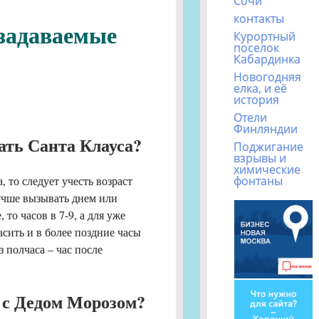
Сочи
контакты
 задаваемые
Курортный
поселок
Кабардинка
Новогодняя
елка, и её
история
Отели
Финляндии
ать Санта Клауса?
Поджигание
взрывы и
химические
фонтаны
, то следует учесть возраст
учше вызывать днем или
 то часов в 7-9, а для уже
асить и в более поздние часы
 полчаса – час после
 с Дедом Морозом?