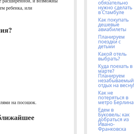
ее расширенной, и возможны
обязательно
нужно сделать
ием ребенка, или
в Стамбуле
Как покупать
дешевые
ния?
авиабилеты
Планируем
поездки с
детьми
Какой отель
выбрать?
Куда поехать в
марте?
Планируем
незабываемый
отдых на весну
Как не
потеряться в
елями на посошок.
метро Берлина
Едем в
Буковель: как
 ближайшее
добраться из
Ивано-
Франковска