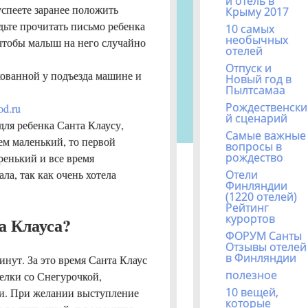
й отель в
успеете заранее положить
Крыму 2017
дьте прочитать письмо ребенка
10 самых
необычных
 чтобы малыш на него случайно
отелей
Отпуск и
кованной у подъезда машине и
Новый год в
Пылтсамаа
Рождественски
od.ru
й сценарий
для ребенка Санта Клаусу,
Самые важные
сем маленький, то первой
вопросы в
рождество
ренький и все время
ла, так как очень хотела
Отели
Финляндии
(1220 отелей)
Рейтинг
курортов
а Клауса?
ФОРУМ Санты
Отзывы отелей
в Финляндии
нут. За это время Санта Клаус
полезное
 елки со Снегурочкой,
10 вещей,
ки. При желании выступление
которые