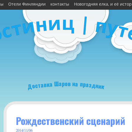
ны
Отели Финляндии
контакты
Новогодняя елка, и её исто
ц
и
|
н
п
и
у
т
т
с
о
о
р
в
а
н
Ш
а
а
п
к
р
в
а
а
з
т
д
с
н
о
и
Д
к
Рождественский сценарий
2014/11/06