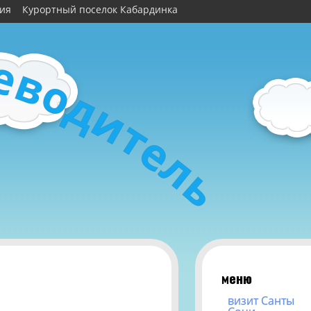
рия
Курортный поселок Кабардинка
е
в
о
д
и
т
е
л
ь
меню
визит Санты