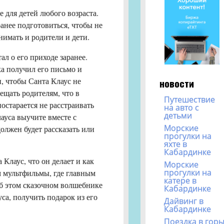
 для детей любого возраста.
анее подготовиться, чтобы не
нимать и родители и дети.
л о его приходе заранее.
а получил его письмо и
и, чтобы Санта Клаус не
новости
бещать родителям, что в
Путешествие
остарается не расстраивать
на авто с
детьми
ауса выучите вместе с
Морские
олжен будет рассказать или
прогулки на
яхте в
Кабардинке
 Клаус, что он делает и как
Морские
прогулки на
м мультфильмы, где главным
катере в
об этом сказочном волшебнике
Кабардинке
са, получить подарок из его
Дайвинг в
Кабардинке
Поездка в гор