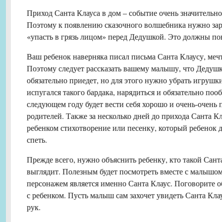
Приход Санта Клауса в дом – событие очень значительное
Поэтому к появлению сказочного волшебника нужно зар
«упасть в грязь лицом» перед Дедушкой. Это должны по
Ваш ребенок наверняка писал письма Санта Клаусу, мечта
Поэтому следует рассказать вашему малышу, что Дедушк
обязательно приедет, но для этого нужно убрать игрушк
испугался такого бардака, нарядиться и обязательно поо
следующем году будет вести себя хорошо и очень-очень п
родителей. Также за несколько дней до прихода Санта Кл
ребенком стихотворение или песенку, который ребенок д
спеть.
Прежде всего, нужно объяснить ребенку, кто такой Санта
выглядит. Полезным будет посмотреть вместе с малышо
персонажем является именно Санта Клаус. Поговорите 
с ребенком. Пусть малыш сам захочет увидеть Санта Клау
рук.