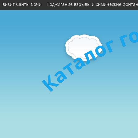
визит Санты Сочи
Поджигание взрывы и химические фонта
г
г
о
л
а
т
а
К