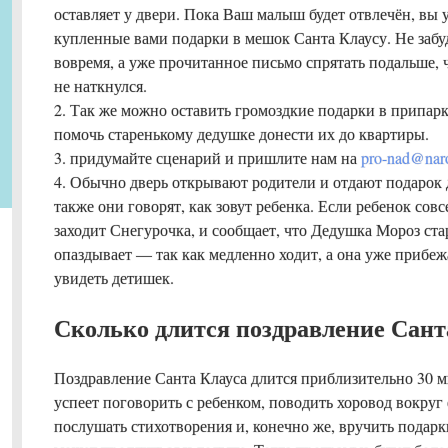
оставляет у двери. Пока Ваш малыш будет отвлечён, вы 
купленные вами подарки в мешок Санта Клаусу. Не забу
вовремя, а уже прочитанное письмо спрятать подальше,
не наткнулся.
2. Так же можно оставить громоздкие подарки в припар
помочь старенькому дедушке донести их до квартиры.
3. придумайте сценарий и пришлите нам на
pro-nad@nar
4. Обычно дверь открывают родители и отдают подарок 
также они говорят, как зовут ребенка. Если ребенок сов
заходит Снегурочка, и сообщает, что Дедушка Мороз ста
опаздывает — так как медленно ходит, а она уже прибежа
увидеть детишек.
Сколько длится поздравление Сант
Поздравление Санта Клауса длится приблизительно 30 ми
успеет поговорить с ребенком, поводить хоровод вокруг
послушать стихотворения и, конечно же, вручить подар