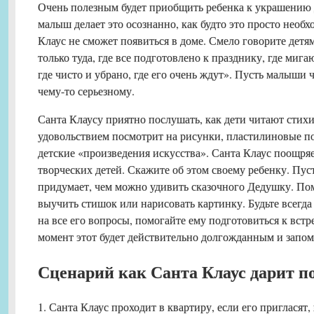
Очень полезным будет приобщить ребенка к украшению д
малыш делает это осознанно, как будто это просто необх
Клаус не сможет появиться в доме. Смело говорите детя
только туда, где все подготовлено к празднику, где миг
где чисто и убрано, где его очень ждут». Пусть малыши
чему-то серьезному.
Санта Клаусу приятно послушать, как дети читают стихи
удовольствием посмотрит на рисунки, пластилиновые п
детские «произведения искусства». Санта Клаус поощряе
творческих детей. Скажите об этом своему ребенку. Пус
придумает, чем можно удивить сказочного Дедушку. Пом
выучить стишок или нарисовать картинку. Будьте всегда 
на все его вопросы, помогайте ему подготовиться к встр
момент этот будет действительно долгожданным и зап
Сценарий как Санта Клаус дарит п
1. Санта Клаус проходит в квартиру, если его пригласят