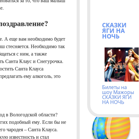
новаться за то, что ваш малыш
е.
поздравление?
СКАЗКИ
ЯГИ НА
НОЧЬ
те. А еще вам необходимо будет
ыш стесняется. Необходимо так
щаться с ним, а также
ть Санта Клаус и Снегурочка.
гостить Санта Клауса
редлагать ему алкоголь, это
Билеты на
шоу Мажоры
СКАЗКИ ЯГИ
НА НОЧЬ
од в Вологодской области?
угих подобный ему. Если бы не
го чародея – Санта Клауса.
ую известность и стал