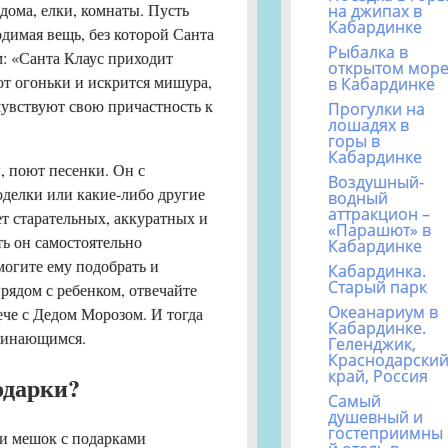
ома, елки, комнаты. Пусть
на джипах в
Кабардинке
одимая вещь, без которой Санта
Рыбалка в
м: «Санта Клаус приходит
открытом мор
ают огоньки и искрится мишура,
в Кабардинке
 чувствуют свою причастность к
Прогулки на
лошадях в
горы в
Кабардинке
, поют песенки. Он с
Воздушный-
оделки или какие-либо другие
водный
аттракцион –
т старательных, аккуратных и
«Парашют» в
ть он самостоятельно
Кабардинке
огите ему подобрать и
Кабардинка.
Старый парк
рядом с ребенком, отвечайте
Океанариум в
ече с Дедом Морозом. И тогда
Кабардинке.
оминающимся.
Геленджик,
Краснодарски
край, Россия
одарки?
Самый
душевный и
гостеприимны
, и мешок с подарками